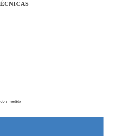
TÉCNICAS
erta en vidrio, laterales y espaldar
ado a medida