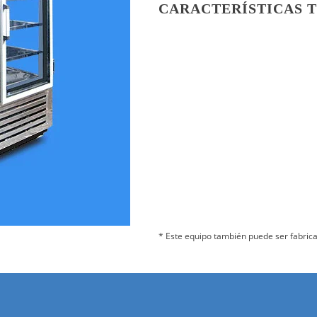
CARACTERÍSTICAS 
Tipo de refrigeración
Enfriamiento
Material
Acero Inoxidable con pu
para exhibición.
Medidas
Frente: 1,60 mts.
Fondo: 0,80 mts.
Alto: 2,00 mts.
* Este equipo también puede ser fabric